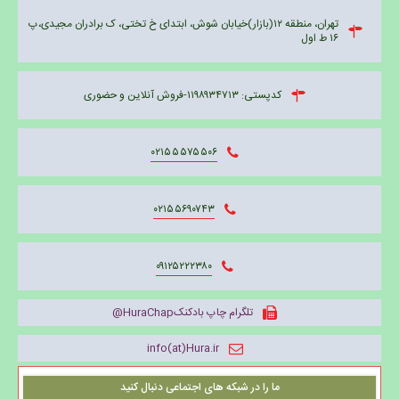
تهران، منطقه ۱۲(بازار)خیابان شوش، ابتدای خ تختی، ک برادران مجیدی،پ
۱۶ ط اول
کدپستی: ۱۱۹۸۹۳۴۷۱۳-فروش آنلاین و حضوری
۰۲۱۵۵۵۷۵۵۰۶
۰۲۱۵۵۶۹۰۷۴۳
۰۹۱۲۵۲۲۲۳۸۰
تلگرام چاپ بادکنکHuraChap@
info(at)Hura.ir
ما را در شبکه های اجتماعی دنبال کنید