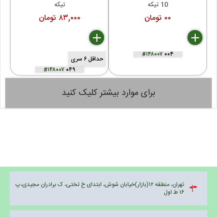
10 تیکه
تیکه
۰۰ تومان
۸۳,۰۰۰ تومان
delete
remove
add
delete
remove
add
#۱۴۸۰۰۷
۰۰۴
حداقل ۶ سری
#۱۴۸۰۰۷
۰۴۹
برای موارد بیشتر کلیک کنید
تهران، منطقه ۱۲(بازار)خیابان شوش، ابتدای خ تختی، ک برادران مجیدی،پ
۱۶ ط اول