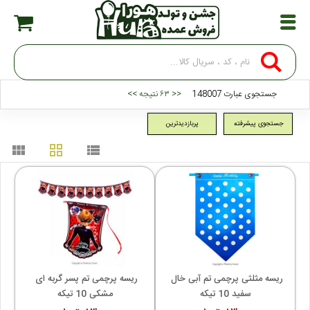
جستجوی عبارت 148007
<< ۶۳ نتیجه >>
جستجوی پیشرفته
پربازدیدترین
view_module
grid_view
view_list
ریسه مثلثی پرچمی تم آبی خال 
ریسه پرچمی تم پسر گربه ای 
سفید 10 تیکه
مشکی 10 تیکه