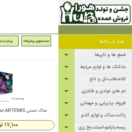
همه کـــالاها
جستجوی پیشرفته
پربازدیدت
شمع ها و تاپرها
بادکنک ها و لوازم مرتبط
کلاه،نقاب،تل و تاج
تم های تولدی و فانتزی
ظروف پذیرایی و مهمانی
ساک دستی ARTEMIS ابعاد 17x14x7 سانتیمتر
پاکت،ساک و لوازم کادو
۱۷,۱۰۰ تومان
ریسه،بازشو،استند،نخ زری