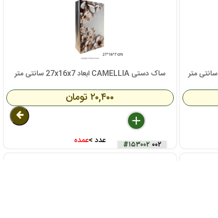
ساک دستی CAMELLIA ابعاد 27x16x7 سانتی متر
۲۰,۴۰۰ تومان
delete
remove
add
عدد >
عمده
#۱۵۳۰۰۲
۰۰۲
سال تیکت درباره کالا