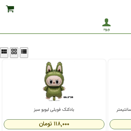
ورود
view_module
grid_view
view_list
بادکنک فویلی لبوبو سبز
۱۱۸,۰۰۰ تومان