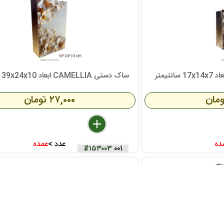
ساک دستی CAMELLIA ابعاد 39x24x10 سانتی متر
۲۷,۰۰۰ تومان
delete
remove
add
ده
عدد >
عمده
#۱۵۳۰۰۳
۰۰۱
×
ار