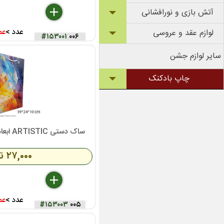
delete
remove
add
آتش بازی و نورافشانی
عدد >
عم
لوازم عقد و عروسی
#۱۵۳۰۰۱
۰۰۶
سایر لوازم جشن
چاپ بادکنک
ساک دستی ARTISTIC ابعاد 39x24x10 سانتی متر
۲۷,۰۰۰ تومان
delete
remove
add
عدد >
عم
#۱۵۳۰۰۳
۰۰۵