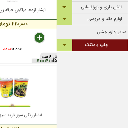
آتش بازی و نورافشانی
آبشار اژدها دراگون جرقه زن 
لوازم عقد و عروسی
۲۲۰,۰۰۰ تومان
سایر لوازم جشن
delete
remove
add
چاپ بادکنک
عدد >
عمده
حداقل ۶ عدد
#۰۰۰۱۴۱
۰۱۵
آبشار رنگی سوز ناریه سپهر 9 سان