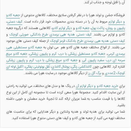
آن را قابل توجه و جذاب تر کند.
فروشگاه جشن و تولد هورا با در نظر گرفتن سلایق مختلف، کالاهای متنوعی از
جعبه کادو
و دیگر لوازم
مربوط به آن را در دسته بندی محصولات خود قرار داده است.
کیف دستی
،
پاپیون و روبان
،
پاکت پول
،
جعبه کادو
و
دیگر لوازم کادو
، کالاهایی هستند که درگروه جعبه
کادو و لوازم می باشند.
کیف دستی هدیه هپی برسدی طرح بادکنکی صورتی کوچک
و
کیف دستی هدیه هپی برسدی طرح بادکنک قرمز کوچک
از جمله کیف دستی های موجود
می باشند. از انواع مختلف جعبه های کادو هم می توان به
جعبه کادو مستطیلی هپی
برسدی کرمی
،
جعبه کادو مستطیل زرشکی با درب کرم و پاپیون زرشکی
،
جعبه کادو مربع
سرمه ای درب سفید پاپیون آبی
و
جعبه کادو مربع زرشکی با درب کرم و پاپیون زرشکی
اشاره کرد. کالاهایی چون
کاغذکشی رنگی
،
پوشال کاغذی
،
نُقل یونولیتی پفکی
،
اکلیل لوله ای
کوچک 2عددی
و
برگ گل رز
از دیگر کالاهای موجود در سایت هورا می باشند.
برای
خرید جعبه کادو و دیگر لوازم آن
در رنگ ها و مدل های مختلف، می توانید به راحتی
از این سایت اقدام کنید. مجموعۀ هورا سعی کرده است تا مجموعه ای کامل از این نوع
کالاها را با قیمت مناسب به شما عزیزان ارائه کند تا تجربۀ خرید مطمئن و خوبی داشته
باشید.
شما می توانید برای هدیه تولد و هدیه ولنتاین و دیگر هدایایی که برای مناسبت های
مختلف تهیه می کنید از جعبه های کادو و کیف های دستی متنوع هورا استفاده کنید.