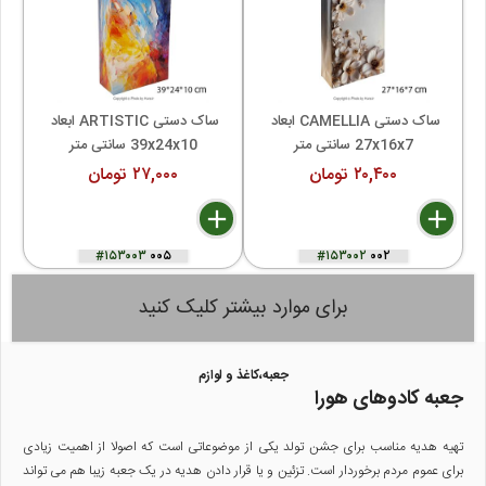
ساک دستی CAMELLIA ابعاد 
ساک دستی ARTISTIC ابعاد 
27x16x7 سانتی متر
39x24x10 سانتی متر
۲۰,۴۰۰ تومان
۲۷,۰۰۰ تومان
delete
remove
add
delete
remove
add
autorenew
#۱۵۳۰۰۳
۰۰۵
#۱۵۳۰۰۲
۰۰۲
برای موارد بیشتر کلیک کنید
جعبه،کاغذ و لوازم
جعبه کادوهای هورا
تهیه هدیه مناسب برای جشن تولد یکی از موضوعاتی است که اصولا از اهمیت زیادی
برای عموم مردم برخوردار است. تزئین و یا قرار دادن هدیه در یک جعبه زیبا هم می تواند