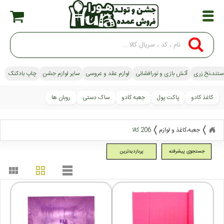
استند،نخ زری
آتش بازی و نورافشانی
لوازم عقد و عروسی
سایر لوازم جشن
چاپ بادکنک
کاغذ کادو
پاکت پول
جعبه کادو
ساک دستی
روبان ها
جعبه،کاغذ و لوازم
206 کالا
جستجوی پیشرفته
پربازدیدترین
view_module
grid_view
table_rows