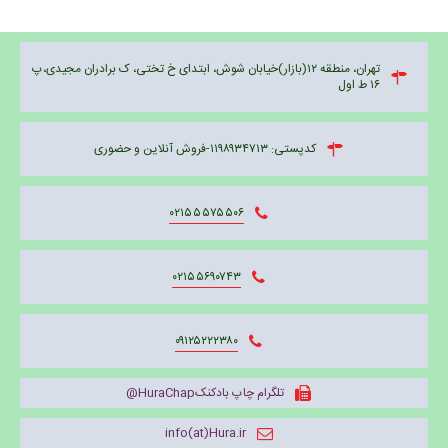
تهران، منطقه ۱۲(بازار)خیابان شوش، ابتدای خ تختی، ک برادران مجیدی،پ
۱۶ ط اول
کدپستی: ۱۱۹۸۹۳۴۷۱۳-فروش آنلاین و حضوری
۰۲۱۵۵۵۷۵۵۰۶
۰۲۱۵۵۶۹۰۷۴۳
۰۹۱۲۵۲۲۲۳۸۰
تلگرام چاپ بادکنکHuraChap@
info(at)Hura.ir