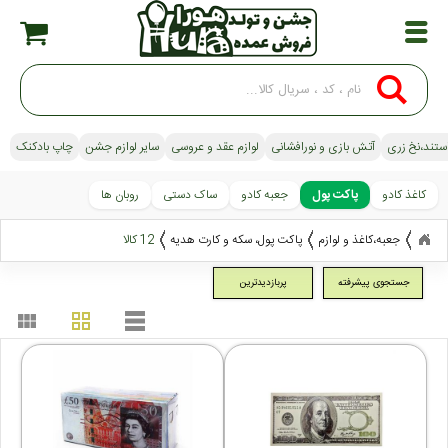
استند،نخ زری
آتش بازی و نورافشانی
لوازم عقد و عروسی
سایر لوازم جشن
چاپ بادکنک
کاغذ کادو
پاکت پول
جعبه کادو
ساک دستی
روبان ها
جعبه،کاغذ و لوازم
پاکت پول، سکه و کارت هدیه
12 کالا
جستجوی پیشرفته
پربازدیدترین
view_module
grid_view
table_rows