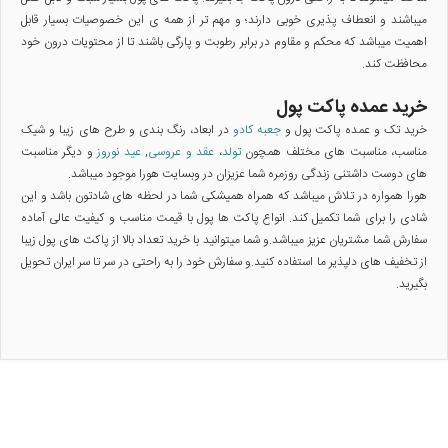
میباشند و انعطاف پذیری خوبی دارند؛ و مهم تر از همه ی این خصوصیات بسیار قابل
اهمیت میباشد که محکم و مقاوم در برابر رطوبت و پارگی باشند تا از محتویات درون خود
محافظت کند.
خرید عمده پاکت پول
خرید تک و عمده پاکت پول و
جعبه کادو
در ابعاد، رنگ بندی و طرح های زیبا و شیک
مناسب، مناسبت های مختلف همچون
تولد
،
عقد و عروسی
,
عید نوروز
و دیگر مناسبت
های دوست داشتنی زندگی روزمره شما عزیزان در وبسایت هورا موجود میباشد.
هورا همواره در تلاش میباشد که همراه همیشکی شما در لحظه های شادتون باشد و این
شادی را برای شما تکمیل کند. انواع پاکت ها پول با قیمت مناسب و کیفیت عالی آماده
سفارش شما مشتریان عزیز میباشد.و شما میتوانید با خرید تعداد بالا از پاکت های پول زیبا
از تخفیف های دلپذیر ما استفاده کنید.و سفارش خود را به راحتی در سر تا سر ایران تحویل
بگیرید.