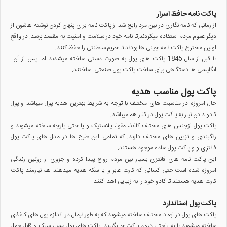
پاکت نامه حافظ اسرار
از زمانی که نامه نگاری در بین مرد رایج شد از پاکت نامه برای پنهان کردن نوشته هاشون از
دیگر عموم مردم استفاده میکردند.تا نامه خود در سلامت و امنیت به مقصد برسد. در واقع
اولین مخترع پاکت نامه چینی ها بودند تا حریم سلطنتی را حفظ کنند.
تا قبل از سال 1845 پاکت های پول به صورت دستی ساخته میشدند اما پس از آن
انگلیسی ها دستگاهی برای ساخت پاکت پول صنعتی ساختند.
پاکت پول مناسب هدیه
حال امروزه در مناسبت های مختلف با توجه به شرایط بهترین هدیه پول میباشد و پول
کادو دادن نیاز به پاکت پول در کنار هم میباشد.
پاکت پول ازجنس های مختلف کاغذ، مقوا، پلاستیک و یا حتی پارچه ساخته میشوند و
رنگبندی و تزیین های مختلف دارند. که تمامی این طرح ها در مدل های پاکت پول
فانتزی و و پاکت پول ساده موجود هستند.
این پاکت نامه های فانتزی بسیار بین مردم رواج پیدا کرده و جزوی از روتین زندگی
امروزه شده است.حتی کسانی که کارت عابر و یا سکه هدیه میدهند هم نیازمند پاکت
کارت هدیه هستند تا کادو خود را به زیبایی اهدا کنند.
پاکت پول استاندارد
پاکت های پول در ابعاد مختلف ساخته میشوند که به طور نرمال در اندازه پول های کاغذی
ساخته میشوند تا به راحتی درون پاکت جا بگیرند. پاکت های پول بسیار سبک و قابل حمل