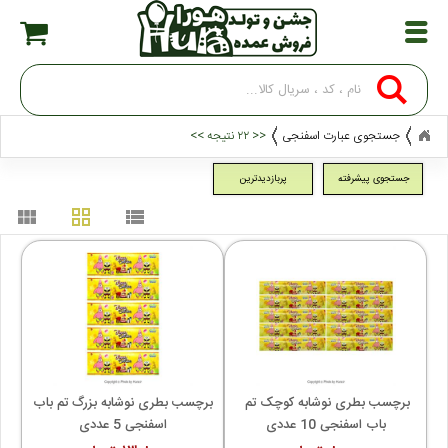
جستجوی عبارت اسفنجی
<< ۲۲ نتیجه >>
جستجوی پیشرفته
پربازدیدترین
view_module
grid_view
view_list
برچسب بطری نوشابه کوچک تم 
برچسب بطری نوشابه بزرگ تم باب 
باب اسفنجی 10 عددی
اسفنجی 5 عددی