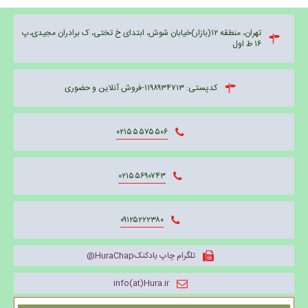
تهران، منطقه ۱۲(بازار)خیابان شوش، ابتدای خ تختی، ک برادران مجیدی،پ
۱۶ ط اول
کدپستی: ۱۱۹۸۹۳۴۷۱۳-فروش آنلاین و حضوری
۰۲۱۵۵۵۷۵۵۰۶
۰۲۱۵۵۶۹۰۷۴۳
۰۹۱۲۵۲۲۲۳۸۰
تلگرام چاپ بادکنکHuraChap@
info(at)Hura.ir