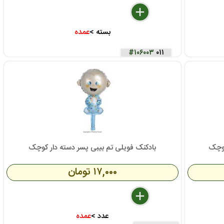
delete
remove
add
بسته >
عمده
#۱۰۶۰۰۳
۰۱۱
کوچک
بادکنک فویلی تم بیبی پسر دسته دار کوچک
۱۷,۰۰۰ تومان
delete
remove
add
عدد >
عمده