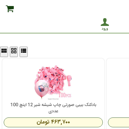
ورود
view_module
grid_view
view_list
بادکنک بیبی صورتی چاپ شیشه شیر 12 اینچ 100
عددی
۴۶۳,۷۰۰ تومان