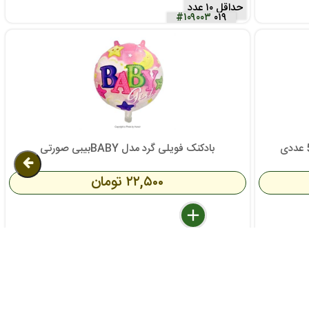
حداقل ۱۰ عدد
#۱۰۹۰۰۳
۰۱۹
بادکنک فویلی گرد مدل BABYبیبی صورتی
۲۲,۵۰۰ تومان
delete
remove
add
عدد >
عمده
#۱۱۲۰۰۵
۰۰۹
سال تیکت درباره کالا