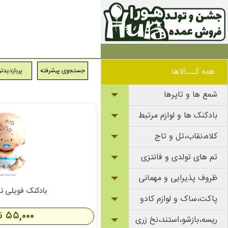
همه کـــالاها
جستجوی پیشرفته
پربازدیدت
شمع ها و تاپرها
بادکنک ها و لوازم مرتبط
کلاه،نقاب،تل و تاج
تم های تولدی و فانتزی
ظروف پذیرایی و مهمانی
بادکنک فویلی ت
پاکت،ساک و لوازم کادو
۵۵,۰۰۰ تومان
ریسه،بازشو،استند،نخ زری