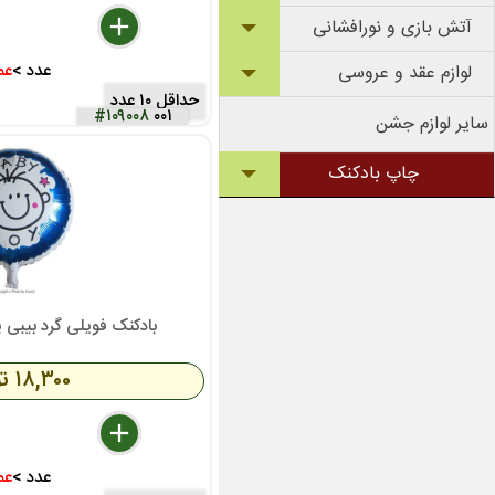
delete
remove
add
آتش بازی و نورافشانی
عدد >
عم
لوازم عقد و عروسی
حداقل ۱۰ عدد
#۱۰۹۰۰۸
۰۰۱
سایر لوازم جشن
چاپ بادکنک
بادکنک فویلی گرد بیبی پسر 18 اینچ 
۱۸,۳۰۰ تومان
delete
remove
add
عدد >
عم