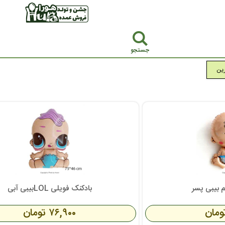
جستجو
رین
م بیبی پسر
بادکنک فویلی LOLبیبی آبی
۷۶,۹۰۰ تومان