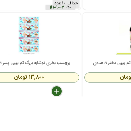
حداقل ۱۰ عدد
#۱۰۹۰۰۳
۰۲۰
بی دختر 5 عددی
برچسب بطری نوشابه بزرگ تم بیبی پسر 5 عددی
۱۳,۸۰۰ تومان
delete
remove
add
مده
بسته >
عمده
×
#۱۴۸۰۲۳
۰۰۱
ار