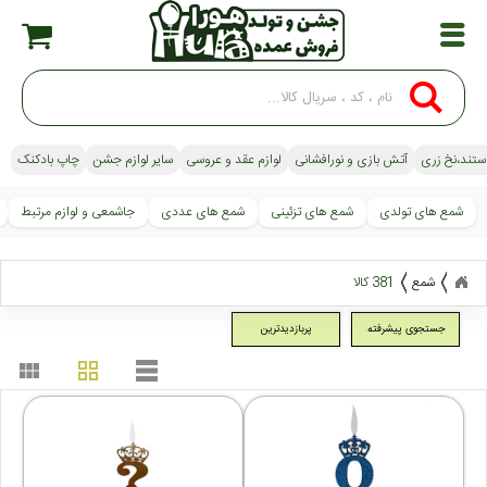
استند،نخ زری
آتش بازی و نورافشانی
لوازم عقد و عروسی
سایر لوازم جشن
چاپ بادکنک
شمع های تولدی
شمع های تزئینی
شمع های عددی
جاشمعی و لوازم مرتبط
شمع
381 کالا
جستجوی پیشرفته
پربازدیدترین
view_module
grid_view
table_rows