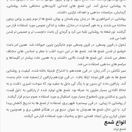
به روشنایی تبدیل کند. این
شمع
های ابتدایی کاربردهای مختلفی مانند روشنایی،
گرمایش، مراسمات مذهبی و اهداف تزئینی داشتند.
روشنایی در امپراطوری ها
: در زمان روم باستان و یونان،
شمع
ها از موم زنبور و روغن زیتون
ساخته می شدند و به طور گسترده در منازل، معابد و اماکن عمومی مورد استفاده قرار می
گرفتند. نور شعله به روشنایی غلبه می کرد و گرمای آن باعث دلچسب تر و صمیمی تر شدن
فضا می شد.
تحول در قرون وسطی
: در قرون وسطی موم جایگزین چربی حیوانات شد. همین امر باعث
خوشبو تر شدن
شمع
ها شد.
شمع
ها در این دوره اغلب با عطر و اسانس های مختلف
معطر می شدند. این
شمع
ها قیمت بالایی داشنتد و به همین علت بیشتر در کلیساها و
مراسم های مذهبی استفاده می شد.
سیر تکاملی در گذر زمان
: در قرن هجدهم، با اختراع فیتیله بافته شده، کیفیت و روشنایی
شمع
ها به طور قابل توجه ارتقا یافت. در قرن نوزدهم پارافین از تصفیه نفت خام بدست
آمد. پارافین ماده ای بدون بو با رنگ آبی مایل به سفید بود که سوخت تمیزی داشت و به
لحاظ اقتادی بسیار مقرون به صرفه بود.
شمع
های تولید شده از پارافین به دلیل قیمت
پایین و نداشتن بوی نامطبوع بسیار مورد استقبال و مورد استفاده عموم مردم قرار گرفتند.
از روشنایی تا زیبایی
: در قرن بیستم با ظهور برق، استفاده از
شمع
ها به تدریج کاهش پیدا
کرد. با این حال،
شمع
ها همچنان به عنوان منبع نور در هنگام قطعی برق و همچنین به
عنوان ابزاری برای ایجاد فضایی دنج و رمانتیک مورد استفاده قرار می گرفتند.
انواع شمع
شمع تولد