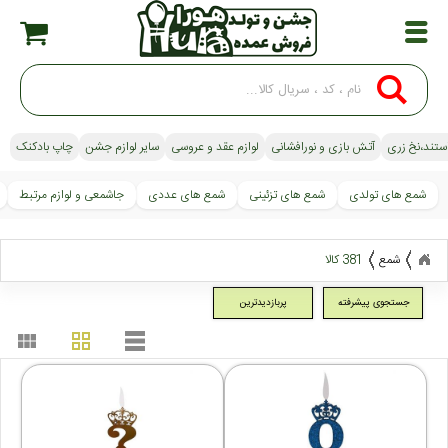
استند،نخ زری
آتش بازی و نورافشانی
لوازم عقد و عروسی
سایر لوازم جشن
چاپ بادکنک
شمع های تولدی
شمع های تزئینی
شمع های عددی
جاشمعی و لوازم مرتبط
شمع
381 کالا
جستجوی پیشرفته
پربازدیدترین
view_module
grid_view
table_rows