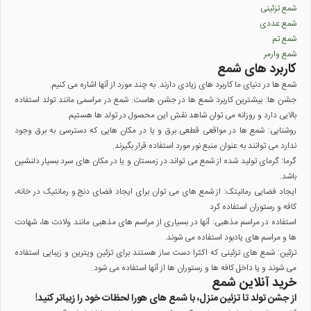
شمع تزئینی
شمع عددی
شمع تم
شمع وارمر
کاربرد های شمع
شمع ها در دنیای ما کاربرد های زیادی دارند. به چند مورد از آنها اشاره می کنیم.
جشن ها
: بیشترین کاربرد شمع ها در جشن هاست. شمع در مراسمی مانند تولد استفاده
بالایی دارد و روزانه می توان شاهد نقش این محصول در تولد ها هستیم.
روشنایی
: شمع ها در مواقعی قطعی برق و یا در مکان هایی که دسترسی به برق وجود
ندارد می توانند به عنوان منبع نور مورد استفاده قرار بگیرند.
گرما
: گرمای تولید شده از شمع می تواند در زمستان و یا در مکان های سرد بسیار دلنشین
باشد.
ایجاد فضایی رمانیتک
: از شمع های می توان برای ایجاد فضای دنج و رمانتیک در خانه،
کافه و رستوران استفاده کرد
استفاده در مراسم مذهبی
: آنها در بسیاری از مراسم های مذهبی مانند ولادت ها، شهادت
ها و مراسم های یادبود استفاده می شوند.
تزئین
: شمع های تزئینی که اکثرا دست ساز هستند برای تزئین ویترین و زیبایی استفاده
می شوند و یا داخل کافه ها و رستوران ها از آنها استفاده می شود.
خرید آنلاین شمع
از جشن تولد تا تزئین منزل، با شمع های هورا لحظات خود را زیباتر کنید!