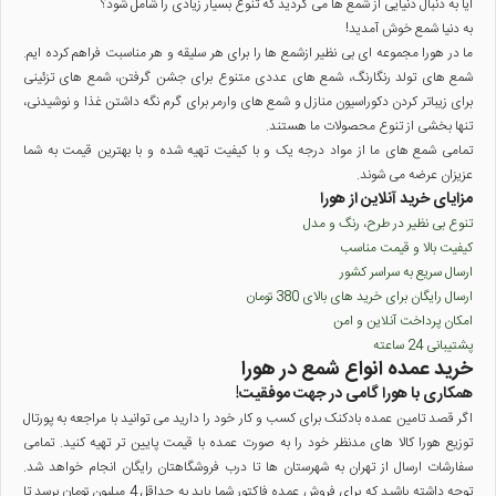
آیا به دنبال دنیایی از شمع ها می گردید که تنوع بسیار زیادی را شامل شود؟
به دنیا شمع خوش آمدید!
ما در هورا مجموعه ای بی نظیر ازشمع ها را برای هر سلیقه و هر مناسبت فراهم کرده ایم.
شمع های تولد رنگارنگ، شمع های عددی متنوع برای جشن گرفتن، شمع های تزئینی
برای زیباتر کردن دکوراسیون منازل و شمع های وارمر برای گرم نگه داشتن غذا و نوشیدنی،
تنها بخشی از تنوع محصولات ما هستند.
تمامی شمع های ما از مواد درجه یک و با کیفیت تهیه شده و با بهترین قیمت به شما
عزیزان عرضه می شوند.
مزایای خرید آنلاین از هورا
تنوع بی نظیر در طرح، رنگ و مدل
کیفیت بالا و قیمت مناسب
ارسال سریع به سراسر کشور
ارسال رایگان برای خرید های بالای 380 تومان
امکان پرداخت آنلاین و امن
پشتیبانی 24 ساعته
خرید عمده انواع شمع در هورا
همکاری با هورا گامی در جهت موفقیت!
اگر قصد تامین عمده بادکنک برای کسب و کار خود را دارید می توانید با مراجعه به پورتال
توزیع هورا کالا های مدنظر خود را به صورت عمده با قیمت پایین تر تهیه کنید. تمامی
سفارشات ارسال از تهران به شهرستان ها تا درب فروشگاهتان رایگان انجام خواهد شد.
توجه داشته باشید که برای فروش عمده فاکتور شما باید به حداقل 4 میلیون تومان برسد تا