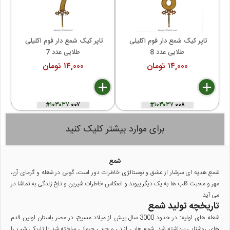
تاپر کیک شمع دار فوم اکلیلی 
تاپر کیک شمع دار فوم اکلیلی 
طلایی عدد 8
طلایی عدد 7
۱۴,۰۰۰ تومان
۱۴,۰۰۰ تومان
autorenew
delete
remove
add
delete
remove
add
#۱۰۳۰۳۷
۰۰۷
#۱۰۳۰۳۷
۰۰۸
برای موارد بیشتر کلیک کنید
شمع
شمع
هدیه ای سرشار از عشق و نوستالژی خاطرات دور است، گویی در شعله و گرمای آن،
مهر و محبت قلب ها به یک دیگر پیوند و انعکاس خاطرات شیرین و تلخ زندگی به تماشا در
می آید.
تاریخچه تولید شمع
شعله های اولیه
: در حدود 3000 سال پیش از میلاد مسیح، در مصر باستان اولین قدم
های روشنایی برداشته شد.
شمع
هایی از نی و چربی حیوانی ساخته شد تا تاریکی شب را